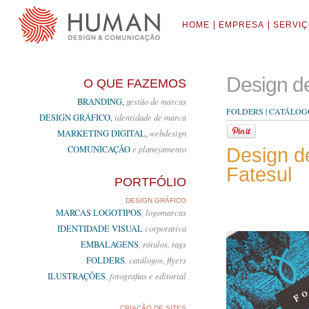
HOME
EMPRESA
SERVI
Design de
O QUE FAZEMOS
BRANDING,
gestão de marcas
FOLDERS | CATÁLOGO
DESIGN GRÁFICO,
identidade de marca
MARKETING DIGITAL,
webdesign
COMUNICAÇÃO
e planejamento
Design d
Fatesul
PORTFÓLIO
DESIGN GRÁFICO
MARCAS LOGOTIPOS
, logomarcas
IDENTIDADE VISUAL
corporativa
EMBALAGENS
, rótulos, tags
FOLDERS
, catálogos, flyers
ILUSTRAÇÕES
, fotografias e editorial
CRIAÇÃO DE SITES