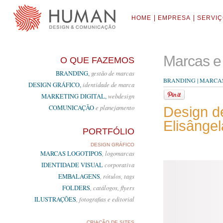
HOME
EMPRESA
SERVI
Marcas e 
O QUE FAZEMOS
BRANDING,
gestão de marcas
BRANDING | MARCAS
DESIGN GRÁFICO,
identidade de marca
MARKETING DIGITAL,
webdesign
COMUNICAÇÃO
e planejamento
Design de
Elisânge
PORTFÓLIO
DESIGN GRÁFICO
MARCAS LOGOTIPOS
, logomarcas
IDENTIDADE VISUAL
corporativa
EMBALAGENS
, rótulos, tags
FOLDERS
, catálogos, flyers
ILUSTRAÇÕES
, fotografias e editorial
CRIAÇÃO DE SITES