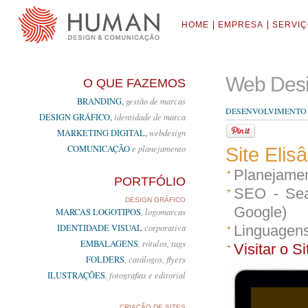
HOME
EMPRESA
SERVI
Web Desi
O QUE FAZEMOS
BRANDING,
gestão de marcas
DESENVOLVIMENTO E
DESIGN GRÁFICO,
identidade de marca
MARKETING DIGITAL,
webdesign
COMUNICAÇÃO
e planejamento
Site Elis
Planejamen
PORTFÓLIO
SEO - Sea
DESIGN GRÁFICO
Google)
MARCAS LOGOTIPOS
, logomarcas
IDENTIDADE VISUAL
corporativa
Linguagen
EMBALAGENS
, rótulos, tags
Visitar o Si
FOLDERS
, catálogos, flyers
ILUSTRAÇÕES
, fotografias e editorial
CRIAÇÃO DE SITES