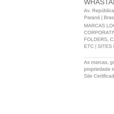
WHASTA
Av. República
Paraná | Brasi
MARCAS LO
CORPORATI
FOLDERS, 
ETC
|
SITES
As marcas, grá
propriedade in
Site Certific