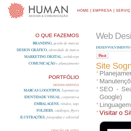
HOME
EMPRESA
SERVI
Web Desi
O QUE FAZEMOS
BRANDING,
gestão de marcas
DESENVOLVIMENTO E
DESIGN GRÁFICO,
identidade de marca
MARKETING DIGITAL,
webdesign
COMUNICAÇÃO
e planejamento
Site Sogni
Planejamen
PORTFÓLIO
Manutençõ
DESIGN GRÁFICO
SEO - Sea
MARCAS LOGOTIPOS
, logomarcas
Google)
IDENTIDADE VISUAL
corporativa
EMBALAGENS
, rótulos, tags
Linguagem:
FOLDERS
, catálogos, flyers
Visitar o Si
ILUSTRAÇÕES
, fotografias e editorial
CRIAÇÃO DE SITES