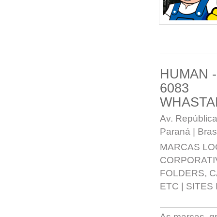
HUMAN -
6083
WHASTA
Av. República
Paraná | Brasi
MARCAS LO
CORPORATI
FOLDERS, 
ETC
|
SITES
As marcas, grá