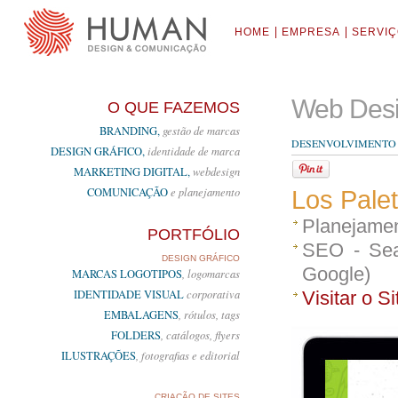
HOME
EMPRESA
SERVI
Web Desi
O QUE FAZEMOS
BRANDING,
gestão de marcas
DESENVOLVIMENTO E
DESIGN GRÁFICO,
identidade de marca
MARKETING DIGITAL,
webdesign
COMUNICAÇÃO
e planejamento
Los Pale
Planejamen
PORTFÓLIO
SEO - Sea
DESIGN GRÁFICO
Google)
MARCAS LOGOTIPOS
, logomarcas
IDENTIDADE VISUAL
corporativa
Visitar o Si
EMBALAGENS
, rótulos, tags
FOLDERS
, catálogos, flyers
ILUSTRAÇÕES
, fotografias e editorial
CRIAÇÃO DE SITES