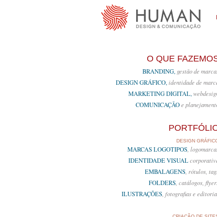
O QUE FAZEMO
BRANDING,
gestão de marca
DESIGN GRÁFICO,
identidade de marc
MARKETING DIGITAL,
webdesig
COMUNICAÇÃO
e planejament
PORTFÓLI
DESIGN GRÁFIC
MARCAS LOGOTIPOS
, logomarca
IDENTIDADE VISUAL
corporativ
EMBALAGENS
, rótulos, tag
FOLDERS
, catálogos, flyer
ILUSTRAÇÕES
, fotografias e editoria
CRIAÇÃO DE SITE