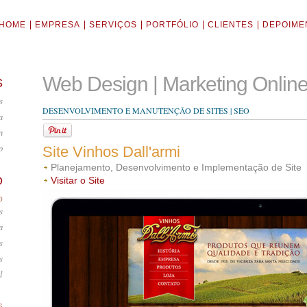
HOME
EMPRESA
SERVIÇOS
PORTFÓLIO
CLIENTES
DEPOIME
Web Design | Marketing Onlin
S
s
DESENVOLVIMENTO E MANUTENÇÃO DE SITES | SEO
a
n
o
Site Vinhos Dall'armi
Planejamento, Desenvolvimento e Implementação de Site
O
Visitar o Site
O
s
a
s
s
l
S